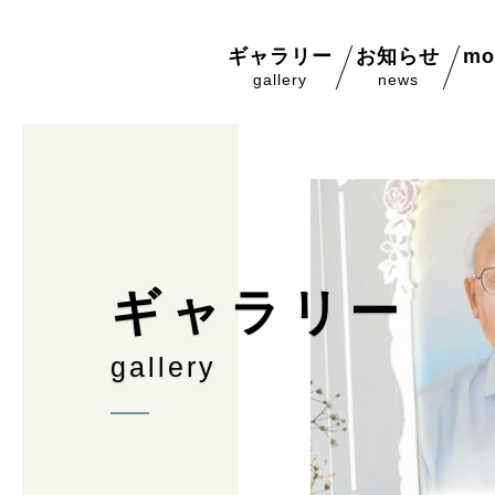
ギャラリー
お知らせ
mo
gallery
news
ギ
ャ
ラ
リ
ー
g
a
l
l
e
r
y