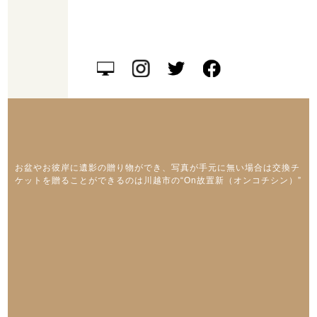
お盆やお彼岸に遺影の贈り物ができ、写真が手元に無い場合は交換チ
ケットを贈ることができるのは川越市の“On故置新（オンコチシン）”