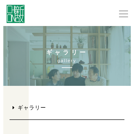
ギ
ャ
ラ
リ
ー
g
a
l
l
e
r
y
ギャラリー