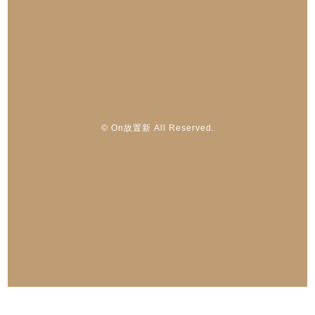
© On故置新 All Reserved.