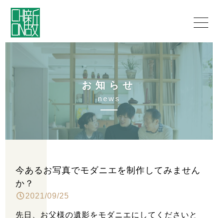
お
知
ら
せ
n
e
w
s
今あるお写真でモダニエを制作してみません
か？
2021/09/25
先日、お父様の遺影をモダニエにしてくださいと