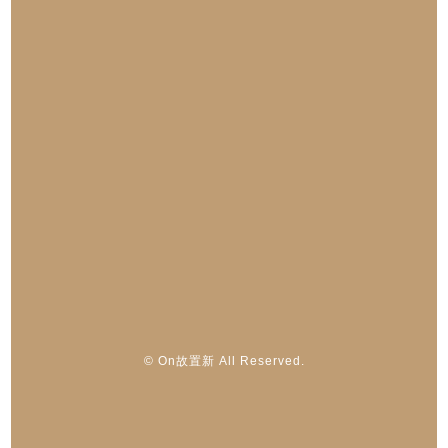
© On故置新 All Reserved.