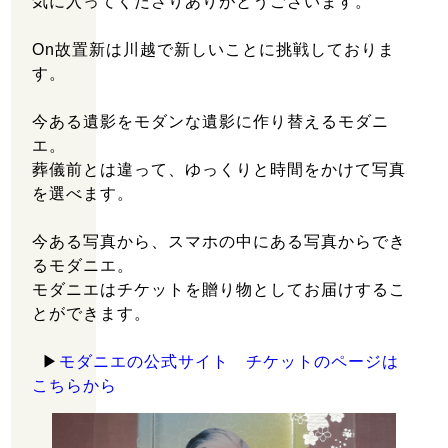
気に入ってくださりありがとうございます。
107
On故置新は川越で新しいことに挑戦しておりま
営業時間：9:00～18:00
す。
定休日：土・日・祝日
今ある遺影をモダンな遺影に作り替えるモダニ
エ。
葬儀前とは違って、ゆっくりと時間をかけて写真
を選べます。
今ある写真から、スマホの中にある写真からでき
るモダニエ。
モダニエはチケットを贈り物としてお届けするこ
とができます。
▶
モダニエの公式サイト チケットのページは
こちらから