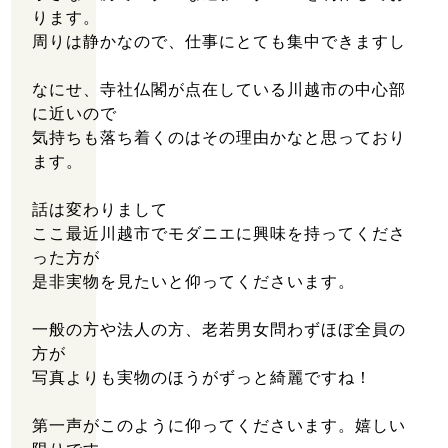
ります。
周りは静かなので、仕事にとても集中できますし
なにせ、寺社仏閣が点在している川越市の中心部
に近いので
気持ちも落ち着くのはその理由かなと思っており
ます。
話は変わりまして
ここ最近川越市でモダニエに興味を持ってくださ
った方が
是非実物を見たいと仰ってくださいます。
一般の方や法人の方、老若男女問わずほぼ全員の
方が
住所：埼玉県川越市六軒町2丁目3-1 エマブル六軒町
写真よりも実物のほうがずっと綺麗ですね！
107
営業時間：9:00～18:00
第一声がこのように仰ってくださいます。嬉しい