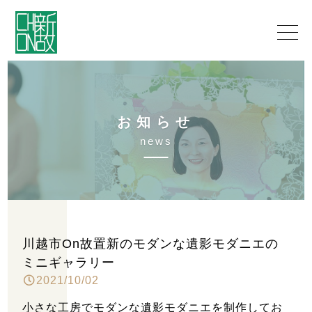
お
知
ら
せ
n
e
w
s
川越市On故置新のモダンな遺影モダニエの
ミニギャラリー
2021/10/02
小さな工房でモダンな遺影モダニエを制作してお