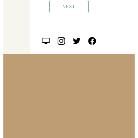
NEXT
お盆やお彼岸に遺影の贈り物ができ、写真が手元に無い場合は交換チ
ケットを贈ることができるのは川越市の“On故置新（オンコチシン）”