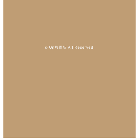
© On故置新 All Reserved.