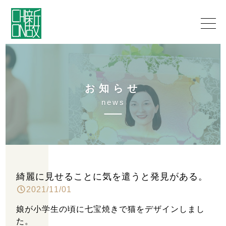
お
知
ら
せ
n
e
w
s
綺麗に見せることに気を遣うと発見がある。
2021/11/01
娘が小学生の頃に七宝焼きで猫をデザインしまし
た。