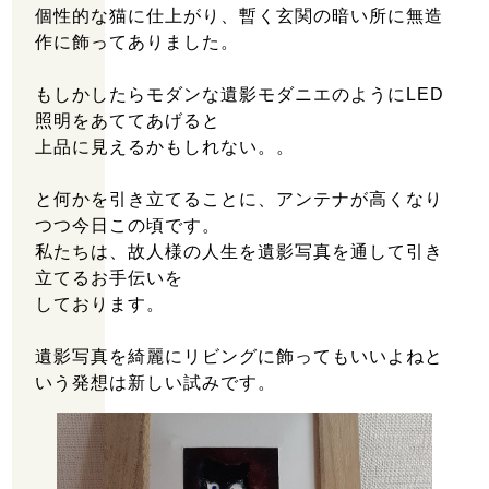
個性的な猫に仕上がり、暫く玄関の暗い所に無造
作に飾ってありました。
もしかしたらモダンな遺影モダニエのようにLED
照明をあててあげると
上品に見えるかもしれない。。
と何かを引き立てることに、アンテナが高くなり
つつ今日この頃です。
私たちは、故人様の人生を遺影写真を通して引き
立てるお手伝いを
しております。
住所：埼玉県川越市六軒町2丁目3-1 エマブル六軒町
107
遺影写真を綺麗にリビングに飾ってもいいよねと
営業時間：9:00～18:00
いう発想は新しい試みです。
定休日：土・日・祝日