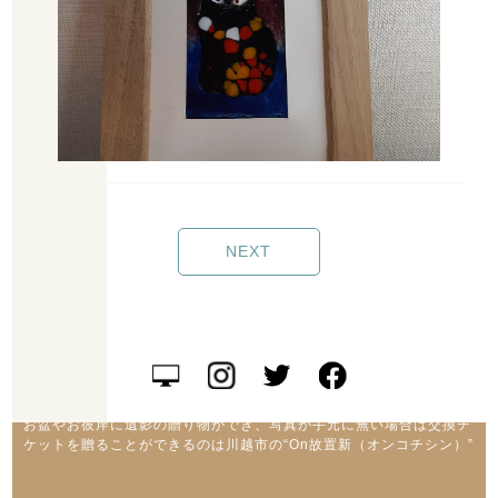
NEXT
お盆やお彼岸に遺影の贈り物ができ、写真が手元に無い場合は交換チ
ケットを贈ることができるのは川越市の“On故置新（オンコチシン）”