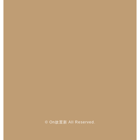
© On故置新 All Reserved.